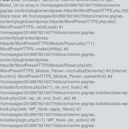
Mvied_Url on array in /homepages/20/d887821607/htdocs/marine-
gsg/wp-content/plugins/wordpress-https/lib/WordPressHTTPS.php:352
Stack trace: #0 /homepages/20/d887821607/htdocs/marine-gsg/wp-
content/plugins/wordpress-https/lib/WordPressHTTPS.php(462):
WordPressHTTPS->isUrlLocal() #1
/homepages/20/d887821607/htdocs/marine-gsg/wp-
content/plugins/wordpress-
https/lib/WordPressHTTPS/Module/Parser.php(171):
WordPressHTTPS->makeUrlHttp() #2
/homepages/20/d887821607/htdocs/marine-gsg/wp-
content/plugins/wordpress-
https/lib/WordPressHTTPS/Module/Parser.php(45):
WordPressHTTPS_Module_Parser->normalizeElements() #3 [internal
function]: WordPressHTTPS_Module_Parser->parseHtml() #4
/homepages/20/d887821607/htdocs/marine-gsg/wp-
includes/functions.php(5471): ob_end_flush() #5
/homepages/20/d887821607/htdocs/marine-gsg/wp-includes/class-wp-
hook.php(324): wp_ob_end_flush_all() #6
/homepages/20/d887821607/htdocs/marine-gsg/wp-includes/class-wp-
hook.php(348): WP_Hook->apply_filters() #7
/homepages/20/d887821607/htdocs/marine-gsg/wp-
includes/plugin.php(517): WP_Hook->do_action() #8
/homepages/20/d887821607/htdocs/marine-gsg/wp-