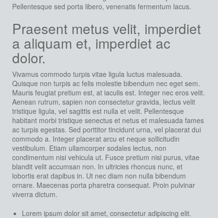
Pellentesque sed porta libero, venenatis fermentum lacus.
Praesent metus velit, imperdiet
a aliquam et, imperdiet ac
dolor.
Vivamus commodo turpis vitae ligula luctus malesuada.
Quisque non turpis ac felis molestie bibendum nec eget sem.
Mauris feugiat pretium est, at iaculis est. Integer nec eros velit.
Aenean rutrum, sapien non consectetur gravida, lectus velit
tristique ligula, vel sagittis est nulla et velit. Pellentesque
habitant morbi tristique senectus et netus et malesuada fames
ac turpis egestas. Sed porttitor tincidunt urna, vel placerat dui
commodo a. Integer placerat arcu et neque sollicitudin
vestibulum. Etiam ullamcorper sodales lectus, non
condimentum nisi vehicula ut. Fusce pretium nisi purus, vitae
blandit velit accumsan non. In ultricies rhoncus nunc, et
lobortis erat dapibus in. Ut nec diam non nulla bibendum
ornare. Maecenas porta pharetra consequat. Proin pulvinar
viverra dictum.
Lorem ipsum dolor sit amet, consectetur adipiscing elit.