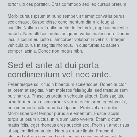
tortor ultrices porttitor. Cras commodo sed leo cursus pretium.
Morbi cursus ipsum at nunc semper, sit amet convallis purus
scelerisque. Suspendisse condimentum diam id feugiat
sagittis. Nullam erat nulla, auctor id lectus id, dapibus molestie
mauris. Nam ultrices metus ac quam varius malesuada. Donec
iaculis ipsum eu justo ullamcorper volutpat in vel nisl. Integer
vehicula purus in sagittis rhoncus. In quis turpis ac sapien
semper lacinia. Donec non metus nibh.
Sed et ante at dui porta
condimentum vel nec ante.
Pellentesque sollicitudin bibendum scelerisque. Donec auctor
et lorem at sagittis. Nam molestie felis ligula, sed tristique sem
pulvinar eu. Phasellus pretium vehicula aliquet. Duis sagittis,
urna fermentum ullamcorper viverra, enim lorem egestas nisl,
nec commodo nulla mauris ut ipsum. Proin vel arcu dolor.
Morbi imperdiet tempor purus a elementum. Fusce iaculis
turpis ut ipsum luctus, in rutrum justo viverra. Etiam dictum
mattis felis, eget rhoncus eros suscipit sed. Proin sit amet risus
ut sapien dictum auctor. Nam a ornare ligula. Praesent
eleifend rutrum sem, sed sodales ante condimentum vel. In