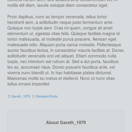
mollis elit diam, iaculis volutpat diam consectetur eget.
Proin dapibus, nunc ac tempor venenatis, tellus tortor
hendrerit sem, a sollicitudin neque justo fermentum ante.
Quisque non turpis sem. Cras mi quam, congue sit amet
elementum ut, egestas vitae felis. Quisque facilisis magna id
tortor malesuada, at molestie purus posuere. Aenean eget
malesuada odio. Aliquam porta varius molestie. Pellentesque
auctor faucibus lectus, in consectetur mauris facilisis at. Donec
sollicitudin venenatis orci vel aliquet. Etiam commodo nulla
turpis, nec interdum est rutrum at. Sed a dui porta, faucibus
leo ac, accumsan risus. Donec posuere faucibus ante, vel
viverra nunc blandit ut. In hac habitasse platea dictumst.
Maecenas mollis eu metus et eleifend. Nunc ut nunc vitae
tellus ornare imperdiet.
Gareth_1979
Standard Posts
About Gareth_1979